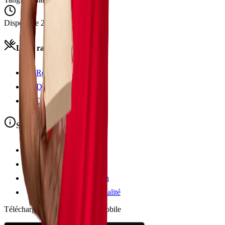
Disponible 24h/24
Liens rapides
Restaurants
Devenir partenaire
Devenir livreur
Support
Nous contacter
À propos de nous
Conditions d'utilisation
Politique de confidentialité
Téléchargez notre application mobile