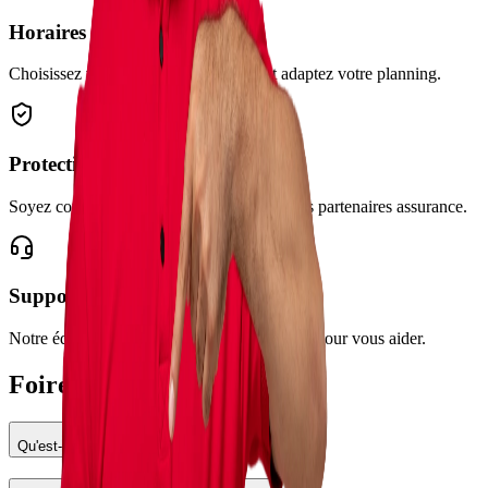
Horaires flexibles
Choisissez vos créneaux de livraison et adaptez votre planning.
Protection assurée
Soyez couvert pendant vos courses avec nos partenaires assurance.
Support 24/7
Notre équipe reste disponible à tout moment pour vous aider.
Foire aux questions
Qu'est-ce que Fasgo ?